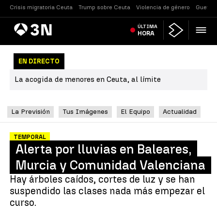
Crisis migratoria Ceuta
Trump sobre Ceuta
Violencia de género
Guerra 
Antena
ÚLTIMA
Noticias
3
HORA
EN DIRECTO
La acogida de menores en Ceuta, al límite
La Previsión
Tus Imágenes
El Equipo
Actualidad
TEMPORAL
Alerta por lluvias en Baleares,
Murcia y Comunidad Valenciana
Hay árboles caídos, cortes de luz y se han
suspendido las clases nada más empezar el
curso.