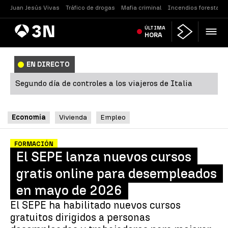
Juan Jesús Vivas
Tráfico de drogas
Mafia criminal
Incendios forestales
Antena
ÚLTIMA
Noticias
3
HORA
EN DIRECTO
Segundo día de controles a los viajeros de Italia
Economía
Vivienda
Empleo
FORMACIÓN
El SEPE lanza nuevos cursos
gratis online para desempleados
en mayo de 2026
El SEPE ha habilitado nuevos cursos
gratuitos dirigidos a personas