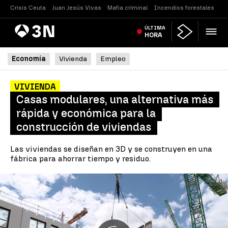
Crisis Ceuta
Juan Jesús Vivas
Mafia criminal
Incendios forestales
Vi
Antena
ÚLTIMA
Noticias
3
HORA
Economía
Vivienda
Empleo
VIVIENDA
Casas modulares, una alternativa más
rápida y económica para la
construcción de viviendas
Las viviendas se diseñan en 3D y se construyen en una
fábrica para ahorrar tiempo y residuo.