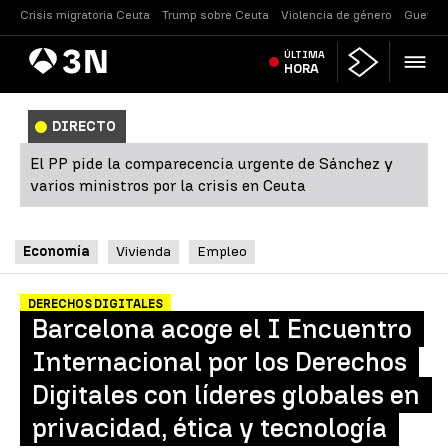
Crisis migratoria Ceuta
Trump sobre Ceuta
Violencia de género
Guerra 
Antena
ÚLTIMA
Noticias
3
HORA
DIRECTO
El PP pide la comparecencia urgente de Sánchez y
varios ministros por la crisis en Ceuta
Economía
Vivienda
Empleo
DERECHOS DIGITALES
Barcelona acoge el I Encuentro
Internacional por los Derechos
Digitales con líderes globales en
privacidad, ética y tecnología