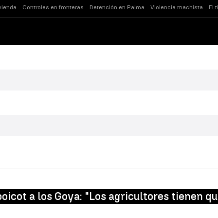
vienda
Controles en fronteras
Detención en Palma
Violencia machista
El 
boicot a los Goya: "Los agricultores tienen q