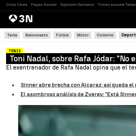
Crisis Ceuta
Playas Donosti
Explosión Damasco
Tiroteo escuela Tailan
Antena
Noticias
3
Tenis
Baloncesto
Fútbol
Motor
Ciclismo
Deport
TENIS
Toni Nadal, sobre Rafa Jódar: "No e
El exentrenador de Rafa Nadal opina que el te
Sinner abre brecha con Alcaraz: así queda e
El asombroso análisis de Zverev: "Está Sinne