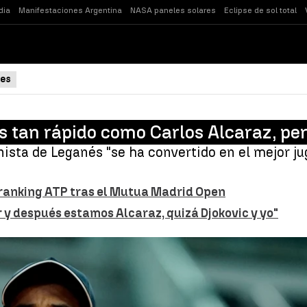
dia
Manifestaciones Argentina
NASA paneles solares
Eclipse de sol total
es
s tan rápido como Carlos Alcaraz, pero
nista de Leganés "se ha convertido en el mejor j
l ranking ATP tras el Mutua Madrid Open
r y después estamos Alcaraz, quizá Djokovic y yo"