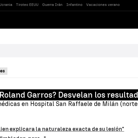
Ucrania
Tiroteo EEUU
Guerra Irán
Infantino
Vacaciones verano
es
n Roland Garros? Desvelan los resulta
dicas en Hospital San Raffaele de Milán (norte d
guien explicara la naturaleza exacta de su lesión"