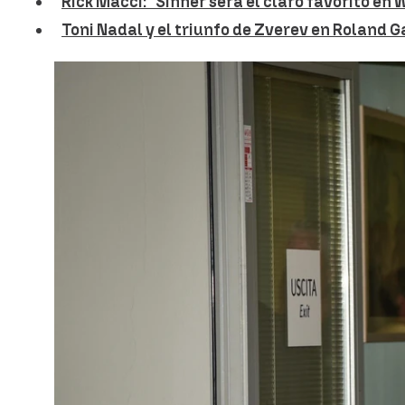
Rick Macci: "Sinner será el claro favorito en 
Toni Nadal y el triunfo de Zverev en Roland G