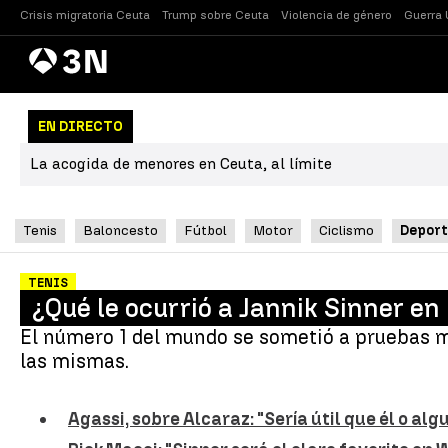
Crisis migratoria Ceuta
Trump sobre Ceuta
Violencia de género
Guerra 
Antena
Noticias
3
EN DIRECTO
La acogida de menores en Ceuta, al límite
Tenis
Baloncesto
Fútbol
Motor
Ciclismo
Deport
TENIS
¿Qué le ocurrió a Jannik Sinner e
El número 1 del mundo se sometió a pruebas mé
las mismas.
Agassi, sobre Alcaraz: "Sería útil que él o al