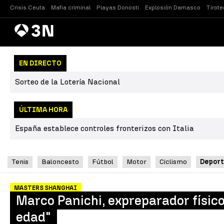
Crisis Ceuta
Mafia criminal
Playas Donosti
Explosión Damasco
Tirote
Antena
Noticias
3
EN DIRECTO
Sorteo de la Lotería Nacional
ÚLTIMA HORA
España establece controles fronterizos con Italia
Tenis
Baloncesto
Fútbol
Motor
Ciclismo
Deport
MASTERS SHANGHAI
Marco Panichi, expreparador físico
edad"