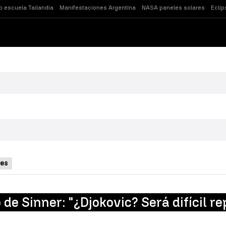
o escuela Tailandia
Manifestaciones Argentina
NASA paneles solares
Eclip
es
 de Sinner: "¿Djokovic? Será difícil r