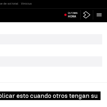
se de sol total
Vinicius
ÚLTIMA
HORA
eplicar esto cuando otros tengan su