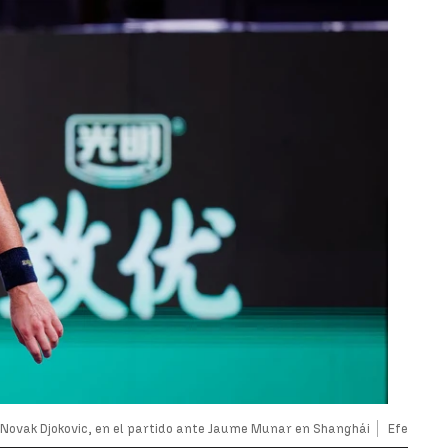
Novak Djokovic, en el partido ante Jaume Munar en Shanghái
Efe