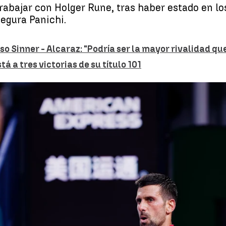
trabajar con Holger Rune, tras haber estado en lo
egura Panichi.
so Sinner - Alcaraz: "Podría ser la mayor rivalidad que.
 a tres victorias de su título 101