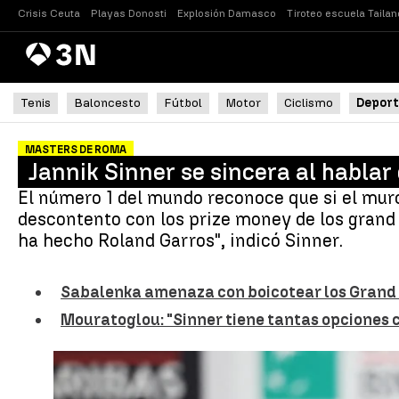
Crisis Ceuta
Playas Donosti
Explosión Damasco
Tiroteo escuela Tailan
Antena
Noticias
3
Tenis
Baloncesto
Fútbol
Motor
Ciclismo
Deport
MASTERS DE ROMA
Jannik Sinner se sincera al hablar 
El número 1 del mundo reconoce que si el murc
descontento con los prize money de los grand
ha hecho Roland Garros", indicó Sinner.
Sabalenka amenaza con boicotear los Grand S
Mouratoglou: "Sinner tiene tantas opciones 