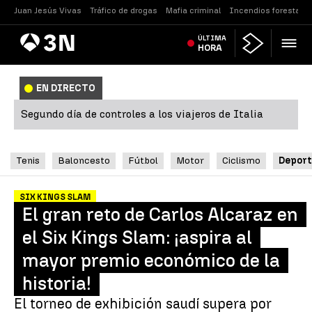
Juan Jesús Vivas
Tráfico de drogas
Mafia criminal
Incendios forestales
Antena
ÚLTIMA
Noticias
3
HORA
EN DIRECTO
Segundo día de controles a los viajeros de Italia
Tenis
Baloncesto
Fútbol
Motor
Ciclismo
Deport
SIX KINGS SLAM
El gran reto de Carlos Alcaraz en
el Six Kings Slam: ¡aspira al
mayor premio económico de la
historia!
El torneo de exhibición saudí supera por