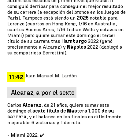
auténticos escollos de primer nivel que Musetti
consiguió derribar para conseguir el mejor resultado
de su carrera (a excepción del bronce en los Juegos de
París). Tampoco está siendo un
2025
notable para
Lorenzo (cuartos en Hong Kong, 1/16 en Australia,
cuartos Buenos Aires, 1/16 Indian Wells y octavos en
Miami) pero quiere sumar este domingo el tercer
título de su carrera tras
Hamburgo
2022 (ganó
precisamente a Alcaraz) y
Nápoles
2022 (doblegó a
su compatriota Berrettini).
Juan Manuel M. Lardón
11:42
Alcaraz, a por el sexto
Carlos
Alcaraz
, de 21 años, quiere sumar este
domingo el
sexto título de Masters 1.000 de su
carrera
, y el balance en las finales es difícilmente
mejorable: 6 victorias y 1 derrota.
- Miami 2022: ✔️