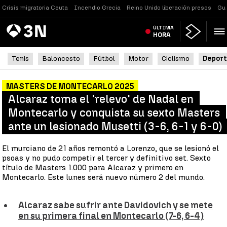
Crisis migratoria Ceuta
Incendio Grecia
Reino Unido liberación presos
Gue
Antena
ÚLTIMA
Noticias
3
HORA
Tenis
Baloncesto
Fútbol
Motor
Ciclismo
Deport
MASTERS DE MONTECARLO 2025
Alcaraz toma el 'relevo' de Nadal en
Montecarlo y conquista su sexto Masters
ante un lesionado Musetti (3-6, 6-1 y 6-0)
El murciano de 21 años remontó a Lorenzo, que se lesionó el
psoas y no pudo competir el tercer y definitivo set. Sexto
título de Masters 1.000 para Alcaraz y primero en
Montecarlo. Este lunes será nuevo número 2 del mundo.
Alcaraz sabe sufrir ante Davidovich y se mete
en su primera final en Montecarlo (7-6, 6-4)