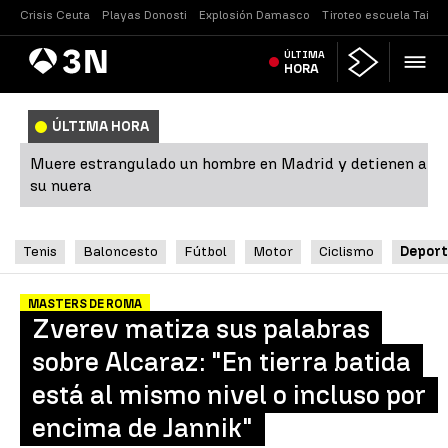
Crisis Ceuta
Playas Donosti
Explosión Damasco
Tiroteo escuela Tailan
Antena
ÚLTIMA
Noticias
3
HORA
ÚLTIMA HORA
Muere estrangulado un hombre en Madrid y detienen a
su nuera
Tenis
Baloncesto
Fútbol
Motor
Ciclismo
Deport
MASTERS DE ROMA
Zverev matiza sus palabras
sobre Alcaraz: "En tierra batida
está al mismo nivel o incluso por
encima de Jannik"