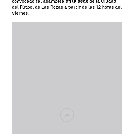
convocado tal asamblea
en la sede
de la Ciudad
del Fútbol de Las Rozas a partir de las 12 horas del
viernes.
Ad