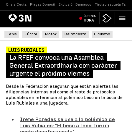
Crisis Ceuta
Playas Donosti
Explosión Damasco
Tiroteo escuela Tailan
Antena
ÚLTIMA
Noticias
3
HORA
Tenis
Fútbol
Motor
Baloncesto
Ciclismo
LUIS RUBIALES
La RFEF convoca una Asamblea
General Extraordinaria con carácter
urgente el próximo viernes
Desde la Federación aseguran que están abiertas las
diligencias internas así como el resto de protocolos
aplicables en referencia al polémico beso en la boca de
Luis Rubiales a una jugadora.
Irene Paredes se une a la polémica de
Luis Rubiales: "El beso a Jenni fue un
gesto desafortunado"