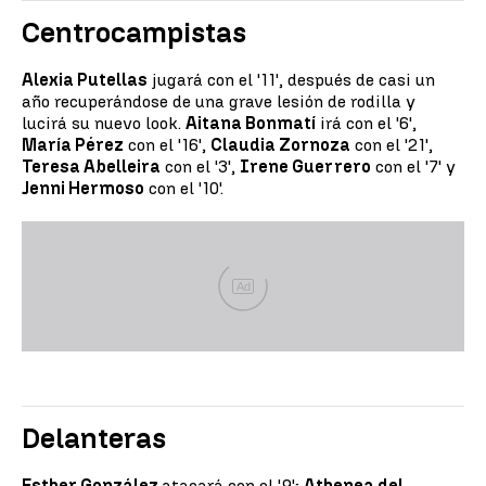
Centrocampistas
Alexia Putellas
jugará con el '11', después de casi un
año recuperándose de una grave lesión de rodilla y
lucirá su nuevo look.
Aitana Bonmatí
irá con el '6',
María Pérez
con el '16',
Claudia Zornoza
con el '21',
Teresa Abelleira
con el '3',
Irene Guerrero
con el '7' y
Jenni Hermoso
con el '10'.
Ad
Delanteras
Esther González
atacará con el '9';
Athenea del