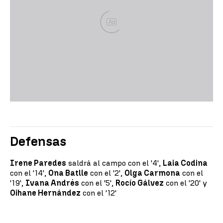
Ad
Defensas
Irene Paredes
saldrá al campo con el '4',
Laia Codina
con el '14',
Ona Batlle
con el '2',
Olga Carmona
con el
'19',
Ivana Andrés
con el '5',
Rocío Gálvez
con el '20' y
Oihane Hernández
con el '12'