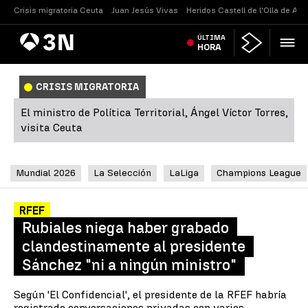
Crisis migratoria Ceuta
Juan Jesús Vivas
Heridos Castell de l'Olla de Alt
Antena
ÚLTIMA
Noticias
3
HORA
CRISIS MIGRATORIA
El ministro de Política Territorial, Ángel Víctor Torres,
visita Ceuta
Mundial 2026
La Selección
LaLiga
Champions League
RFEF
Rubiales niega haber grabado
clandestinamente al presidente
Sánchez "ni a ningún ministro"
Según 'El Confidencial', el presidente de la RFEF habría
registrado conversaciones privadas con varios