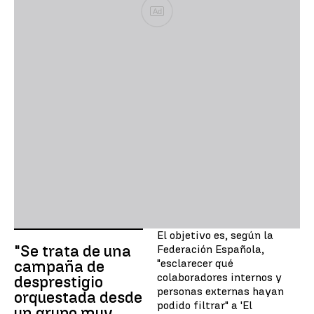
Ad
El objetivo es, según la
"Se trata de una
Federación Española,
"esclarecer qué
campaña de
colaboradores internos y
desprestigio
personas externas hayan
orquestada desde
podido filtrar" a 'El
un grupo muy