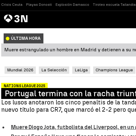
Crisis Ceuta
Playas Donosti
Explosión Damasco
Tiroteo escuela Tailandia
Antena
Noticias
3
ÚLTIMA HORA
Muere estrangulado un hombre en Madrid y detienen a su n
Mundial 2026
La Selección
LaLiga
Champions League
NATIONS LEAGUE 2025
Portugal termina con la racha triun
Los lusos anotaron los cinco penaltis de la tan
nuevo título para CR7, que marcó el 2-2 pero que
Muere Diogo Jota, futbolista del Liverpool, en u