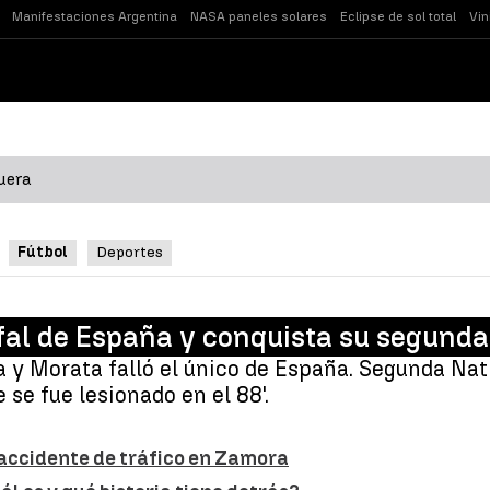
Manifestaciones Argentina
NASA paneles solares
Eclipse de sol total
Vin
uera
Fútbol
Deportes
fal de España y conquista su segunda
da y Morata falló el único de España. Segunda Na
 se fue lesionado en el 88'.
n accidente de tráfico en Zamora