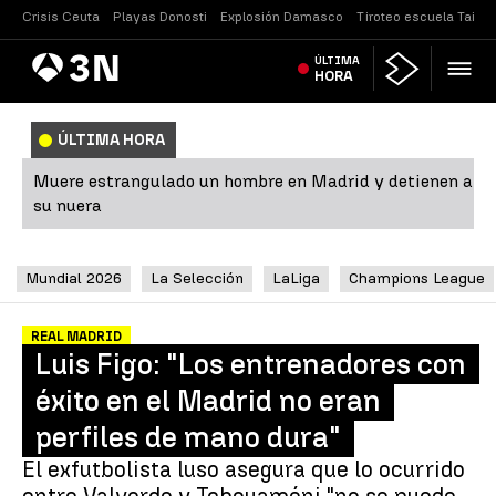
Crisis Ceuta
Playas Donosti
Explosión Damasco
Tiroteo escuela Tailan
Antena
ÚLTIMA
Noticias
3
HORA
ÚLTIMA HORA
Muere estrangulado un hombre en Madrid y detienen a
su nuera
Mundial 2026
La Selección
LaLiga
Champions League
REAL MADRID
Luis Figo: "Los entrenadores con
éxito en el Madrid no eran
perfiles de mano dura"
El exfutbolista luso asegura que lo ocurrido