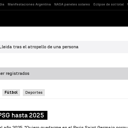
dia
Manifestaciones Argentina
NASA paneles solares
Eclipse de sol total
leida tras el atropello de una persona
er registrados
Fútbol
Deportes
 PSG hasta 2025
el año 2025. "Quiero quedarme en el Paris Saint Germain porqu