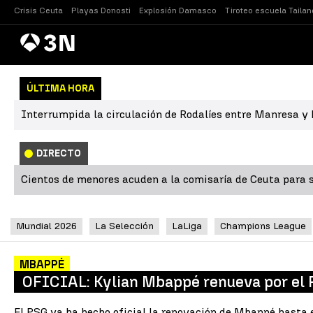
Crisis Ceuta
Playas Donosti
Explosión Damasco
Tiroteo escuela Tailan
Antena
Noticias
3
ÚLTIMA HORA
Interrumpida la circulación de Rodalíes entre Manresa y L
DIRECTO
Cientos de menores acuden a la comisaría de Ceuta para s
Mundial 2026
La Selección
LaLiga
Champions League
MBAPPÉ
OFICIAL: Kylian Mbappé renueva por el
El PSG ya ha hecho oficial la renovación de Mbappé hasta 