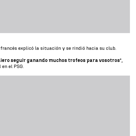
l francés explicó la situación y se rindió hacia su club.
uiero seguir ganando muchos trofeos para vosotros
",
 en el PSG.