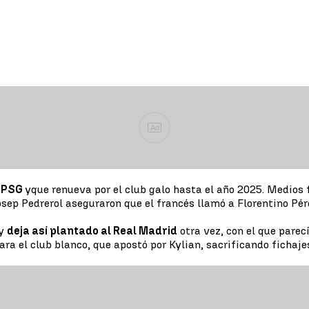
Ad
l PSG
y
que renueva por el club galo hasta el año 2025. Medios
Josep Pedrerol aseguraron que el francés llamó a Florentino Pé
 y
deja así plantado al Real Madrid
otra vez, con el que pare
ra el club blanco, que apostó por Kylian, sacrificando fichaj