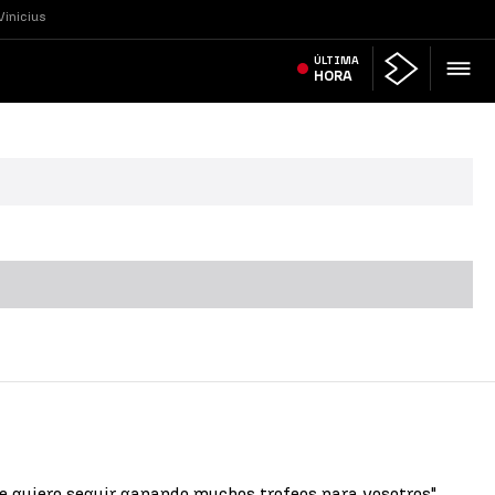
Vinicius
ÚLTIMA
HORA
e quiero seguir ganando muchos trofeos para vosotros",