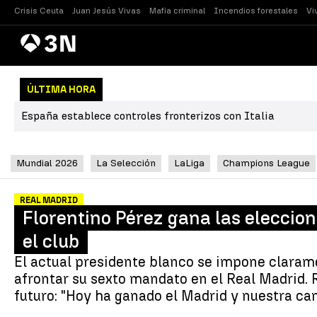
Crisis Ceuta
Juan Jesús Vivas
Mafia criminal
Incendios forestales
Vi
Antena
Noticias
3
ÚLTIMA HORA
España establece controles fronterizos con Italia
Mundial 2026
La Selección
LaLiga
Champions League
REAL MADRID
Florentino Pérez gana las eleccio
el club
El actual presidente blanco se impone claram
afrontar su sexto mandato en el Real Madrid. R
futuro: "Hoy ha ganado el Madrid y nuestra can