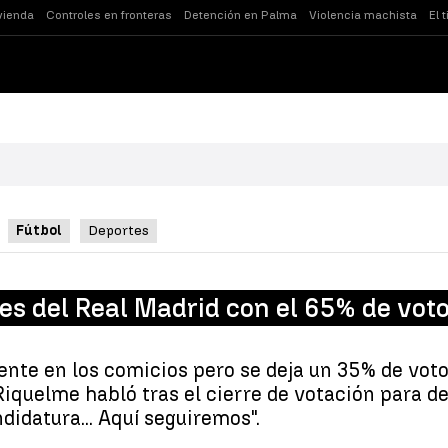
vienda
Controles en fronteras
Detención en Palma
Violencia machista
El 
Fútbol
Deportes
nes del Real Madrid con el 65% de vot
ente en los comicios pero se deja un 35% de vot
iquelme habló tras el cierre de votación para de
didatura... Aquí seguiremos".