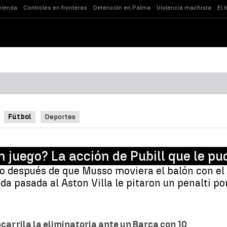
vienda
Controles en fronteras
Detención en Palma
Violencia machista
El 
Fútbol
Deportes
n juego? La acción de Pubill que le pu
no después de que Musso moviera el balón con el 
da pasada al Aston Villa le pitaron un penalti po
carrila la eliminatoria ante un Barça con 10