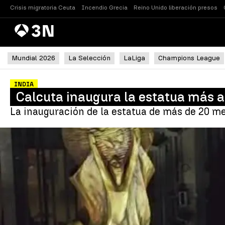
Crisis migratoria Ceuta
Incendio Grecia
Reino Unido liberación presos
Antena
Noticias
3
Mundial 2026
La Selección
LaLiga
Champions League
INDIA
Calcuta inaugura la estatua más a
La inauguración de la estatua de más de 20 met