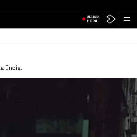
ÚLTIMA
HORA
a India.