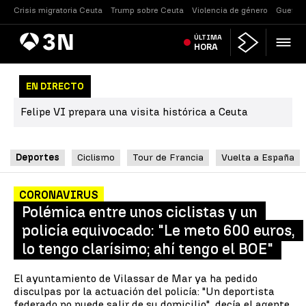
Crisis migratoria Ceuta
Trump sobre Ceuta
Violencia de género
Guerra 
Antena
ÚLTIMA
Noticias
3
HORA
EN DIRECTO
Felipe VI prepara una visita histórica a Ceuta
Deportes
Ciclismo
Tour de Francia
Vuelta a España
CORONAVIRUS
Polémica entre unos ciclistas y un
policía equivocado: "Le meto 600 euros,
lo tengo clarísimo; ahí tengo el BOE"
El ayuntamiento de Vilassar de Mar ya ha pedido
disculpas por la actuación del policía: "Un deportista
federado no puede salir de su domicilio", decía el agente.