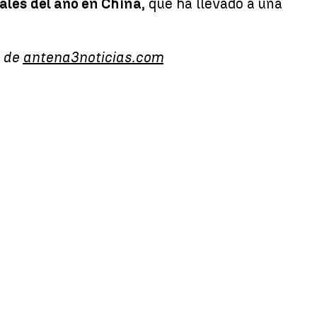
ales del año en China
, que ha llevado a una
d de
antena3noticias.com