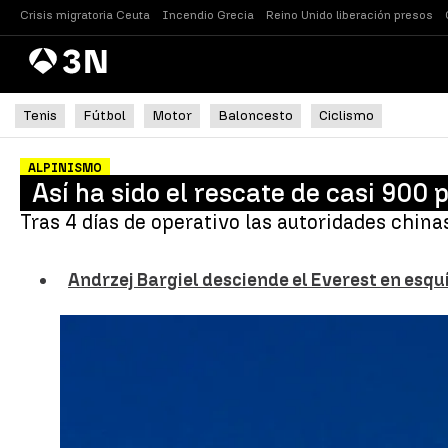
Crisis migratoria Ceuta
Incendio Grecia
Reino Unido liberación presos
Antena
Noticias
3
Tenis
Fútbol
Motor
Baloncesto
Ciclismo
ALPINISMO
Así ha sido el rescate de casi 900
Tras 4 días de operativo las autoridades china
Andrzej Bargiel desciende el Everest en esqu