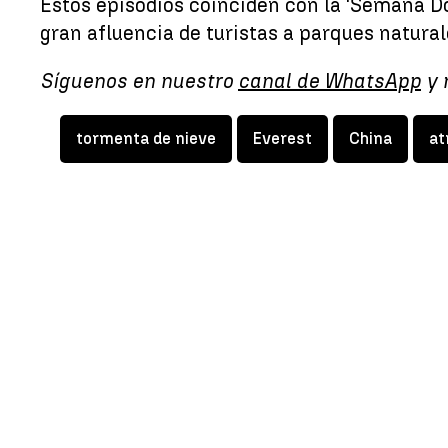
Estos episodios coinciden con la 'Semana D
gran afluencia de turistas a parques natura
Síguenos en nuestro
canal de WhatsApp
y 
tormenta de nieve
Everest
China
at