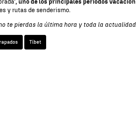
orada',
uno de los principales periodos vacacion
les y rutas de senderismo.
no te pierdas la última hora y toda la actualida
rapados
Tíbet