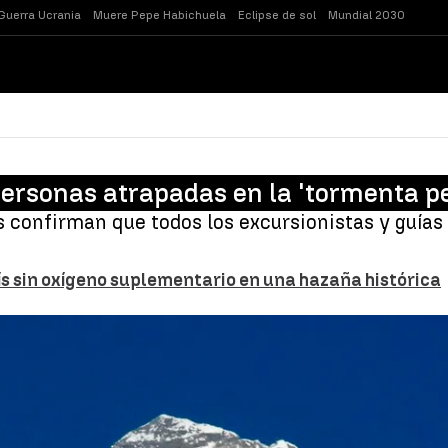
Guerra Ucrania
Muere Pepe Habichuela
Eclipse de sol
Mundial 2030
 personas atrapadas en la 'tormenta p
s confirman que todos los excursionistas y guías 
ís sin oxígeno suplementario en una hazaña histórica