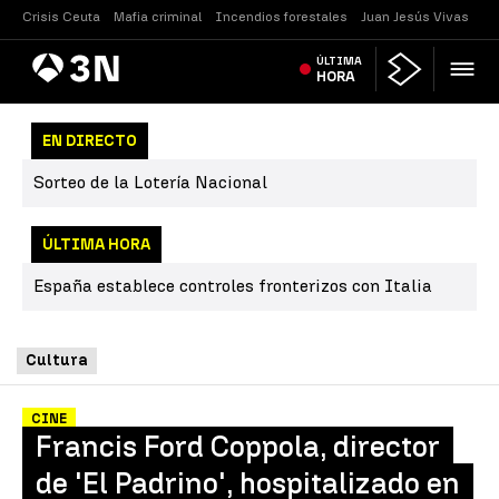
Crisis Ceuta
Mafia criminal
Incendios forestales
Juan Jesús Vivas
Vi
Antena
ÚLTIMA
Noticias
3
HORA
EN DIRECTO
Sorteo de la Lotería Nacional
ÚLTIMA HORA
España establece controles fronterizos con Italia
Cultura
CINE
Francis Ford Coppola, director
de 'El Padrino', hospitalizado en