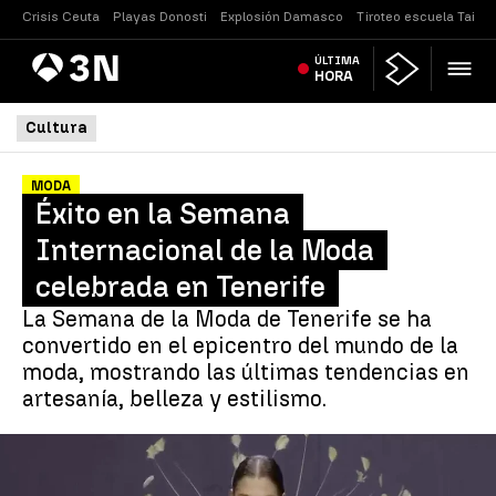
Crisis Ceuta
Playas Donosti
Explosión Damasco
Tiroteo escuela Tailan
Antena
ÚLTIMA
Noticias
3
HORA
Cultura
MODA
Éxito en la Semana
Internacional de la Moda
celebrada en Tenerife
La Semana de la Moda de Tenerife se ha
convertido en el epicentro del mundo de la
moda, mostrando las últimas tendencias en
artesanía, belleza y estilismo.