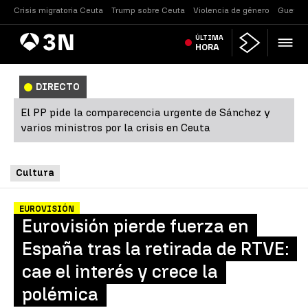
Crisis migratoria Ceuta
Trump sobre Ceuta
Violencia de género
Guerra 
Antena
ÚLTIMA
Noticias
3
HORA
DIRECTO
El PP pide la comparecencia urgente de Sánchez y
varios ministros por la crisis en Ceuta
Cultura
EUROVISIÓN
Eurovisión pierde fuerza en
España tras la retirada de RTVE:
cae el interés y crece la
polémica