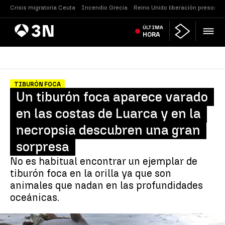
Crisis migratoria Ceuta
Incendio Grecia
Reino Unido liberación presos
Antena
ÚLTIMA
Noticias
3
HORA
TIBURÓN FOCA
Un tiburón foca aparece varado
en las costas de Luarca y en la
necropsia descubren una gran
sorpresa
No es habitual encontrar un ejemplar de
tiburón foca en la orilla ya que son
animales que nadan en las profundidades
oceánicas.