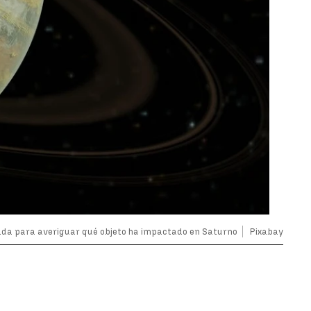
uda para averiguar qué objeto ha impactado en Saturno
Pixabay