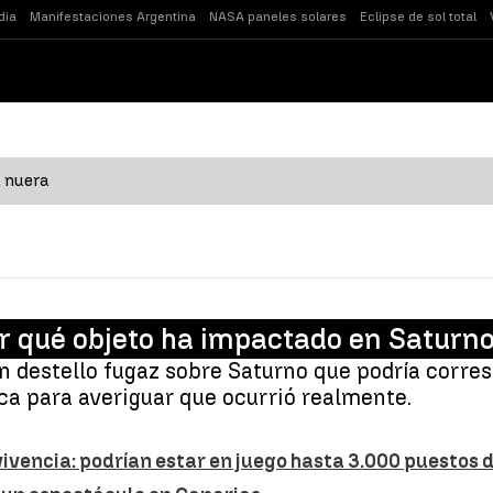
dia
Manifestaciones Argentina
NASA paneles solares
Eclipse de sol total
 nuera
r qué objeto ha impactado en Saturn
un destello fugaz sobre Saturno que podría corre
ica para averiguar que ocurrió realmente.
vencia: podrían estar en juego hasta 3.000 puestos 