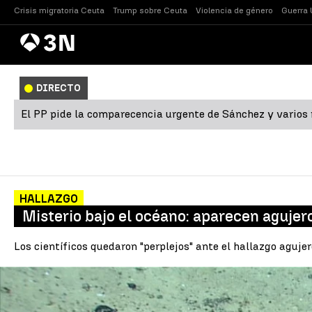
Crisis migratoria Ceuta
Trump sobre Ceuta
Violencia de género
Guerra 
Antena
Noticias
3
DIRECTO
El PP pide la comparecencia urgente de Sánchez y varios m
HALLAZGO
Misterio bajo el océano: aparecen agujero
Los científicos quedaron "perplejos" ante el hallazgo agujer